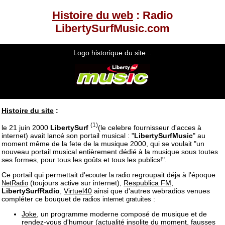
Histoire du web
: Radio
LibertySurfMusic.com
Logo historique du site...
Histoire du site
:
(1)
le 21 juin 2000
LibertySurf
(le celebre fournisseur d'acces à
internet) avait lancé son portail musical : "
LibertySurfMusic
" au
moment même de la fete de la musique 2000, qui se voulait "un
nouveau portail musical entièrement dédié à la musique sous toutes
ses formes, pour tous les goûts et tous les publics!".
Ce portail qui permettait d'
regroupait déja à l'époque
ecouter la radio
(toujours active sur internet),
Respublica FM
,
NetRadio
LibertySurfRadio
,
Virtuel40
ainsi que d'autres webradios venues
compléter ce bouquet de
:
radios internet gratuites
Joke
, un programme moderne composé de musique et de
rendez-vous d'humour (actualité insolite du moment, fausses