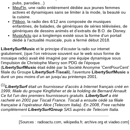
pubs, parodies...)
Meuf'In
, une radio entièrement dédiée aux jeunes femmes
actives et dynamiques sans se limiter à la mode, la beauté ou
la cuisine.
Pitiboo
, la radio des 4/12 ans composée de musiques
enfantines, de balades, de génériques de séries télévisées, de
génériques de dessins animés et d'extraits de B.O. de Disney.
MusicActu
qui a longtemps existé sous la forme d'un portail
dédié à l'actualité musicale, puis a fermé début 2018.
LibertySurfMusic
et le principe d'
écouter la radio sur internet
, (que l'on retrouve souvent sur le web sous forme de
gratuitement
) avait été imaginé par une équipe dynamique sous
mosaique radio
l'impulsion de Christophe Marcy son PDG de l'époque
(
LibertySurfMusic
était édité par la Société Anonyme 'CentPourCent'
filiale du Groupe
LibertySurf-Tiscali
), l'aventure
LibertySurfMusic
a
duré un peu moins d'un an jusqu'au printemps 2001.
(1)
LibertySurf
était un fournisseur d'accès à Internet français créé en
1999, filiale du groupe Kingfisher et de la holding de Bernard Arnault.
Ce fut l'un des premiers fournisseurs gratuits.
LibertySurf
a été
racheté en 2001 par Tiscali France. Tiscali a ensuite cédé sa filiale
française à l'opérateur Alice (Telecom Italia). En 2008, Free rachète
complètement
LibertySurfGroup
SAS auprès de Telecom Italia.
[Sources : radioactu.com, wikipedia.fr, archive.org et viadeo.com]